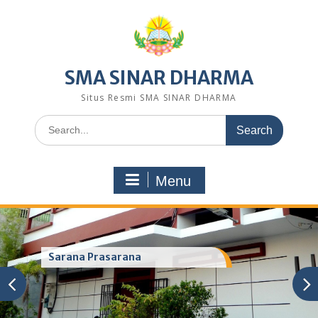
Skip
to
content
SMA SINAR DHARMA
Situs Resmi SMA SINAR DHARMA
Search
for:
Menu
Sarana Prasarana