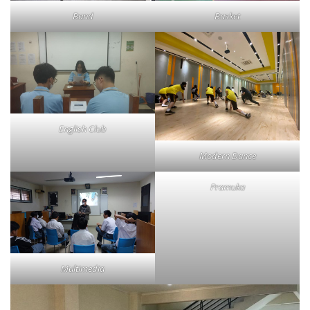
Band
Basket
English Club
Modern Dance
Pramuka
Multimedia