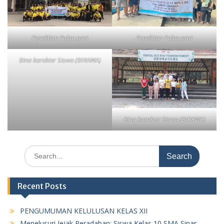
Penelitian Pulau pari
Penelitian Pulau pari
Bina karakter Siswa (BIRAWA)
Bina karakter Siswa (BIRAWA)
Search
for:
Recent Posts
PENGUMUMAN KELULUSAN KELAS XII
Menelusuri Jejak Peradaban: Siswa Kelas 10 SMA Sinar