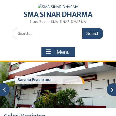
Skip
to
SMA SINAR DHARMA
content
Situs Resmi SMA SINAR DHARMA
Search
for:
Menu
Sarana Prasarana