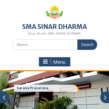
Skip
to
content
SMA SINAR DHARMA
Situs Resmi SMA SINAR DHARMA
Search
for:
Menu
Sarana Prasarana