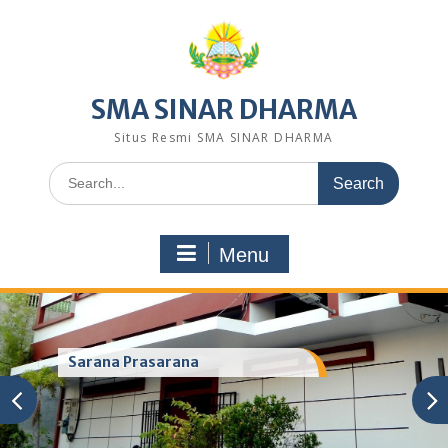
Skip
to
content
SMA SINAR DHARMA
Situs Resmi SMA SINAR DHARMA
Search
for:
Menu
Sarana Prasarana