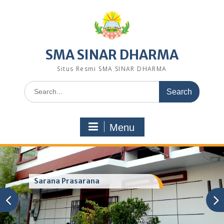
Skip
to
content
SMA SINAR DHARMA
Situs Resmi SMA SINAR DHARMA
Search
for:
Menu
Sarana Prasarana