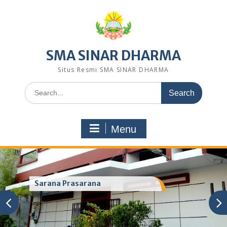
Skip
to
content
SMA SINAR DHARMA
Situs Resmi SMA SINAR DHARMA
Search
for:
Menu
Sarana Prasarana