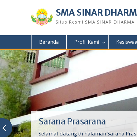
Skip
to
SMA SINAR DHAR
content
Situs Resmi SMA SINAR DHARMA
Beranda
Profil Kami
Kesiswa
Sarana Prasarana
Selamat datang di halaman Sarana Pras