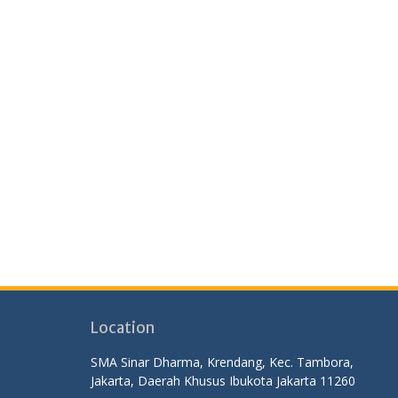
Location
SMA Sinar Dharma, Krendang, Kec. Tambora,
Jakarta, Daerah Khusus Ibukota Jakarta 11260