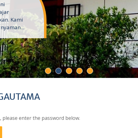
ini
ajar
kan. Kami
 nyaman...
I GAUTAMA
t, please enter the password below.