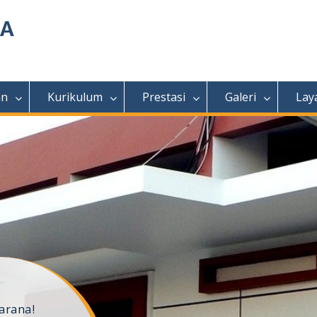
MA
an
Kurikulum
Prestasi
Galeri
Lay
arana!