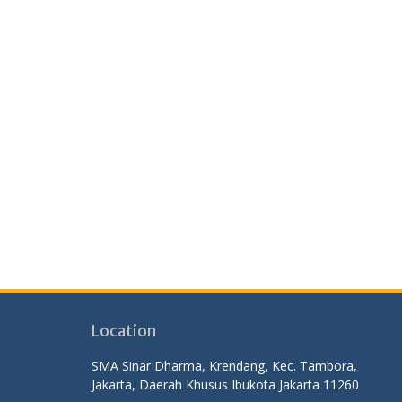
Location
SMA Sinar Dharma, Krendang, Kec. Tambora,
Jakarta, Daerah Khusus Ibukota Jakarta 11260