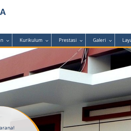
MA
an
Kurikulum
Prestasi
Galeri
Lay
arana!