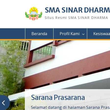
Skip
to
SMA SINAR DHAR
content
Situs Resmi SMA SINAR DHARMA
Beranda
Profil Kami
Kesiswa
Sarana Prasarana
Selamat datang di halaman Sarana Pras