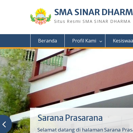
Skip
to
SMA SINAR DHAR
content
Situs Resmi SMA SINAR DHARMA
Beranda
Profil Kami
Kesiswa
Sarana Prasarana
Selamat datang di halaman Sarana Pras