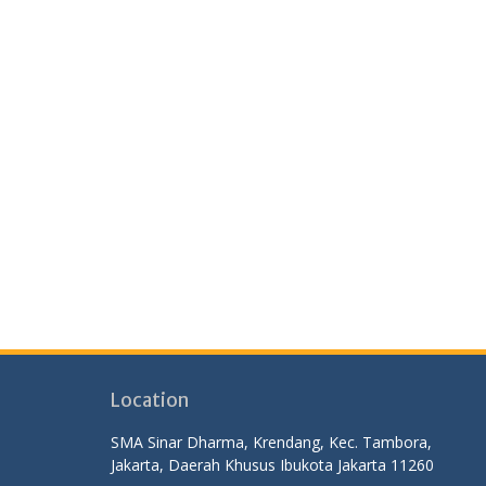
Location
SMA Sinar Dharma, Krendang, Kec. Tambora,
Jakarta, Daerah Khusus Ibukota Jakarta 11260