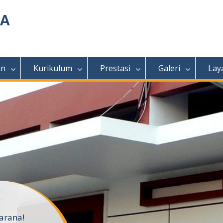
MA
an
Kurikulum
Prestasi
Galeri
Lay
arana!