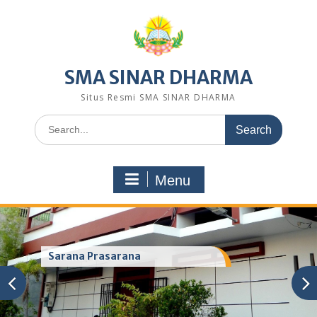
Skip
to
content
SMA SINAR DHARMA
Situs Resmi SMA SINAR DHARMA
Search
for:
Menu
Sarana Prasarana