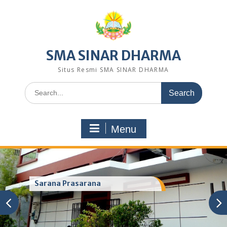
Skip
to
content
SMA SINAR DHARMA
Situs Resmi SMA SINAR DHARMA
Search
for:
Menu
Sarana Prasarana