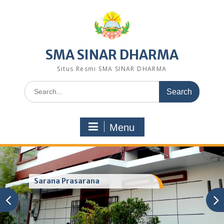
Skip
to
content
SMA SINAR DHARMA
Situs Resmi SMA SINAR DHARMA
Search
for:
Menu
Sarana Prasarana