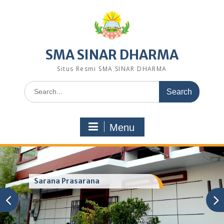
Skip
to
content
SMA SINAR DHARMA
Situs Resmi SMA SINAR DHARMA
Search
for:
Menu
Sarana Prasarana