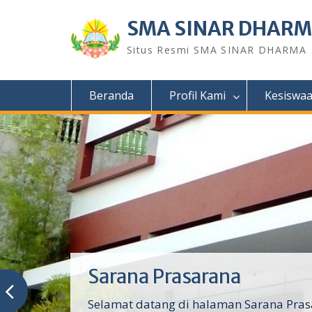
Skip
to
SMA SINAR DHAR
content
Situs Resmi SMA SINAR DHARMA
Beranda
Profil Kami
Kesiswa
Sarana Prasarana
Selamat datang di halaman Sarana Pras