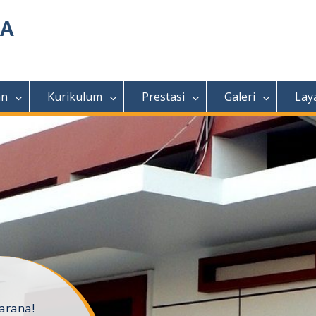
MA
an
Kurikulum
Prestasi
Galeri
Lay
arana!