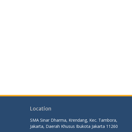
Location
SMA Sinar Dharma, Krendang, Kec. Tambora,
Jakarta, Daerah Khusus Ibukota Jakarta 11260