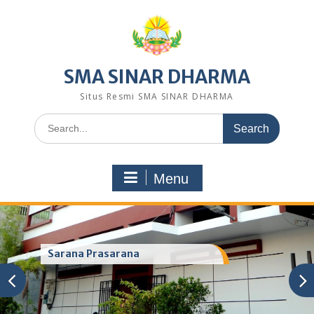
Skip
to
content
SMA SINAR DHARMA
Situs Resmi SMA SINAR DHARMA
Search
for:
Menu
Sarana Prasarana