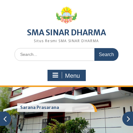
Skip
to
content
SMA SINAR DHARMA
Situs Resmi SMA SINAR DHARMA
Search
for:
Menu
Sarana Prasarana