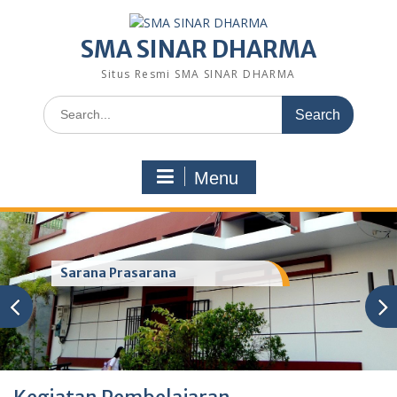
Skip
to
SMA SINAR DHARMA
content
Situs Resmi SMA SINAR DHARMA
Search
for:
Menu
Sarana Prasarana