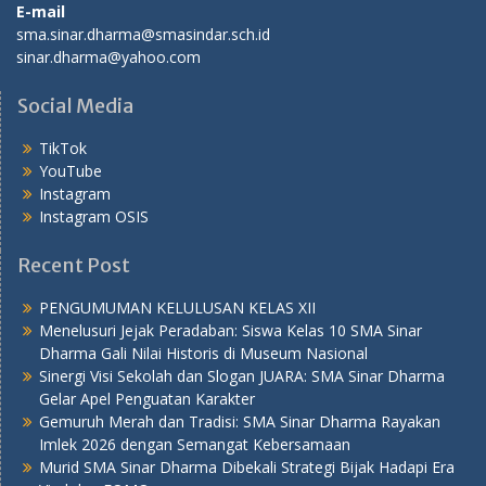
E-mail
sma.sinar.dharma@smasindar.sch.id
sinar.dharma@yahoo.com
Social Media
TikTok
YouTube
Instagram
Instagram OSIS
Recent Post
PENGUMUMAN KELULUSAN KELAS XII
Menelusuri Jejak Peradaban: Siswa Kelas 10 SMA Sinar
Dharma Gali Nilai Historis di Museum Nasional
Sinergi Visi Sekolah dan Slogan JUARA: SMA Sinar Dharma
Gelar Apel Penguatan Karakter
Gemuruh Merah dan Tradisi: SMA Sinar Dharma Rayakan
Imlek 2026 dengan Semangat Kebersamaan
Murid SMA Sinar Dharma Dibekali Strategi Bijak Hadapi Era