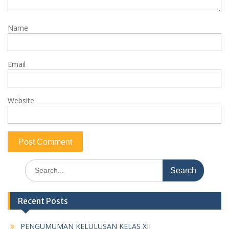
Name
Email
Website
Search
for:
Recent Posts
PENGUMUMAN KELULUSAN KELAS XII