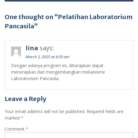
One thought on “Pelatihan Laboratorium
Pancasila”
lina
says:
March 3, 2025 at 4:59 am
Dengan adanya program ini, diharapkan dapat
menerapkan dan mengembangkan mekanisme
Laboratorium Pancasila.
Leave a Reply
Your email address will not be published.
Required fields are
marked
*
Comment
*