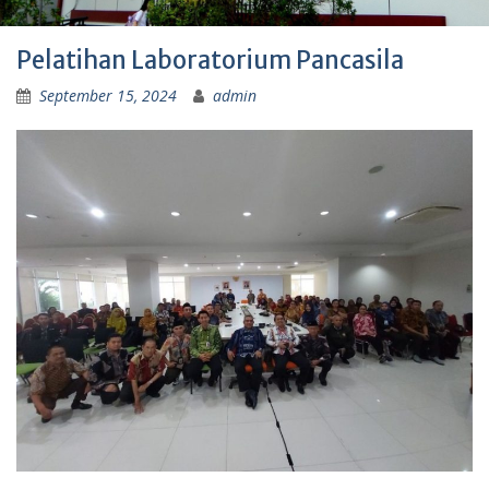
Pelatihan Laboratorium Pancasila
September 15, 2024
admin