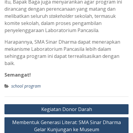
itu, Bapak Baga juga menyarankan agar program ini
dirancang dengan perencanaan yang matang dan
melibatkan seluruh
stakeholder
sekolah, termasuk
komite sekolah, dalam proses pengambilan
penyelenggaraan Laboratorium Pancasila.
Harapannya, SMA Sinar Dharma dapat menerapkan
mekanisme Laboratorium Pancasila lebih dalam
sehingga program ini dapat terrealisasikan dengan
baik.
Semangat!
school program
Post
Kegiatan Donor Darah
navigation
Membentuk Generasi Literat: SMA Sinar Dharma
Gelar Kunjungan ke Museum