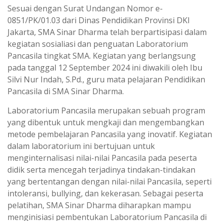
Sesuai dengan Surat Undangan Nomor e-
0851/PK/01.03 dari Dinas Pendidikan Provinsi DKI
Jakarta, SMA Sinar Dharma telah berpartisipasi dalam
kegiatan sosialiasi dan penguatan Laboratorium
Pancasila tingkat SMA. Kegiatan yang berlangsung
pada tanggal 12 September 2024 ini diwakili oleh Ibu
Silvi Nur Indah, S.Pd., guru mata pelajaran Pendidikan
Pancasila di SMA Sinar Dharma.
Laboratorium Pancasila merupakan sebuah program
yang dibentuk untuk mengkaji dan mengembangkan
metode pembelajaran Pancasila yang inovatif. Kegiatan
dalam laboratorium ini bertujuan untuk
menginternalisasi nilai-nilai Pancasila pada peserta
didik serta mencegah terjadinya tindakan-tindakan
yang bertentangan dengan nilai-nilai Pancasila, seperti
intoleransi, bullying, dan kekerasan. Sebagai peserta
pelatihan, SMA Sinar Dharma diharapkan mampu
menginisiasi pembentukan Laboratorium Pancasila di