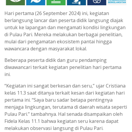
Hari pertama (26 September 2024) ini, kegiatan
berlangsung lancar dan peserta didik langsung diajak
untuk ke lapangan dan mengamati kondisi lingkungan
di Pulau Pari. Mereka melakukan berbagai penelitian,
mulai dari pengamatan ekosistem pantai hingga
wawancara dengan masyarakat lokal.
Beberapa peserta didik dan guru pendamping
diwawancari terkait kegiatan penelitian hari pertama
ini.
“Kegiatan ini sangat berkesan dan seru,” ujar Cristiana
kelas 11.3 saat ditanya terkait kesan dari kegiatan hari
pertama ini. “Saya baru sadar betapa pentingnya
menjaga lingkungan, terutama di daerah wisata seperti
Pulau Pari.” tambahnya. Hal senada disampaikan oleh
Fidela Kelas 11.1 bahwa kegiatan seru karena dapat
melakukan observasi langsung di Pulau Pari.