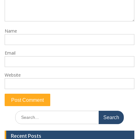
Name
Email
Website
Search
for:
Recent Posts