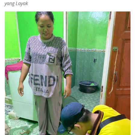
yang Layak