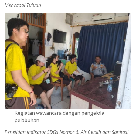
Mencapai Tujuan
Kegiatan wawancara dengan pengelola
pelabuhan
Penelitian Indikator SDGs Nomor 6. Air Bersih dan Sanitasi