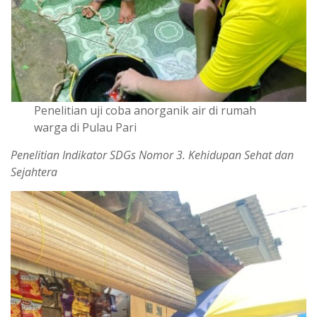
Penelitian uji coba anorganik air di rumah
warga di Pulau Pari
Penelitian Indikator SDGs Nomor 3. Kehidupan Sehat dan
Sejahtera