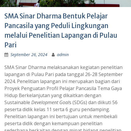
SMA Sinar Dharma Bentuk Pelajar
Pancasila yang Peduli Lingkungan
melalui Penelitian Lapangan di Pulau
Pari
September 26, 2024
admin
SMA Sinar Dharma melaksanakan kegiatan penelitian
lapangan di Pulau Pari pada tanggal 26-28 September
2024. Penelitian lapangan ini merupakan bagian dari
Proyek Penguatan Profil Pelajar Pancasila Tema Gaya
Hidup Berkelanjutan yang dikaitkan dengan
Sustainable
Development Goal
s (SDGs) dan diikuti 56
peserta didik kelas 11 serta 6 guru pendamping.
Penelitian lapangan ini bertujuan untuk membekali
peserta didik dengan kemampuan penelitian
sederhana berkaitan dengan minat bidang penelitian