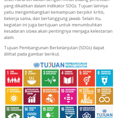
yang dikaitkan dalam indikator SDGs. Tujuan lainnya
yaitu mengembangkan kemampuan berpikir kritis,
bekerja sama, dan bertanggung jawab. Selain itu,
kegiatan ini juga bertujuan untuk menumbuhkan
kesadaran siswa akan pentingnya menjaga kelestarian
alam.
Tujuan Pembangunan Berkelanjutan (SDGs) dapat
dilihat pada gambar berikut.