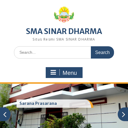
Skip
to
content
SMA SINAR DHARMA
Situs Resmi SMA SINAR DHARMA
Search
for:
Menu
Sarana Prasarana